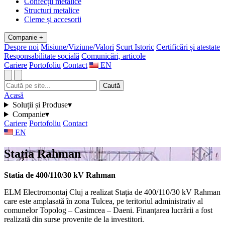
Confecții metalice
Structuri metalice
Cleme și accesorii
Companie
+
Despre noi
Misiune/Viziune/Valori
Scurt Istoric
Certificări și atestate
Responsabilitate socială
Comunicări, articole
Cariere
Portofoliu
Contact
EN
Caută
Acasă
Soluții și Produse
▾
Companie
▾
Cariere
Portofoliu
Contact
EN
Stația Rahman
Statia de 400/110/30 kV Rahman
ELM Electromontaj Cluj a realizat Stația de 400/110/30 kV Rahman
care este amplasată în zona Tulcea, pe teritoriul administrativ al
comunelor Topolog – Casimcea – Daeni. Finanțarea lucrării a fost
realizată din surse provenite de la investitori.