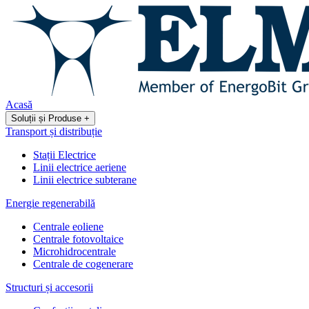
Acasă
Soluții și Produse
+
Transport și distribuție
Stații Electrice
Linii electrice aeriene
Linii electrice subterane
Energie regenerabilă
Centrale eoliene
Centrale fotovoltaice
Microhidrocentrale
Centrale de cogenerare
Structuri și accesorii