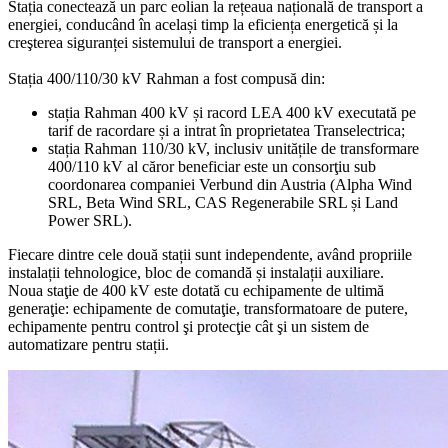
Stația conectează un parc eolian la rețeaua națională de transport a
energiei, conducând în același timp la eficiența energetică și la
creşterea siguranței sistemului de transport a energiei.
Stația 400/110/30 kV Rahman a fost compusă din:
stația Rahman 400 kV și racord LEA 400 kV executată pe
tarif de racordare și a intrat în proprietatea Transelectrica;
stația Rahman 110/30 kV, inclusiv unitățile de transformare
400/110 kV al căror beneficiar este un consorţiu sub
coordonarea companiei Verbund din Austria (Alpha Wind
SRL, Beta Wind SRL, CAS Regenerabile SRL și Land
Power SRL).
Fiecare dintre cele două stații sunt independente, având propriile
instalații tehnologice, bloc de comandă și instalații auxiliare.
Noua staţie de 400 kV este dotată cu echipamente de ultimă
generaţie: echipamente de comutaţie, transformatoare de putere,
echipamente pentru control şi protecţie cât şi un sistem de
automatizare pentru stații.