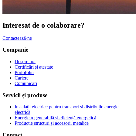
Interesat de o
colaborare
?
Contactează-ne
Companie
Despre noi
Certificări și atestate
Portofoliu
Cariere
Comunicări
Servicii și produse
Instalații electrice pentru transport si distribuție energie
electrică
Energie regenerabilă și eficiență energetică
Producție structuri și accesorii metalice
Contact