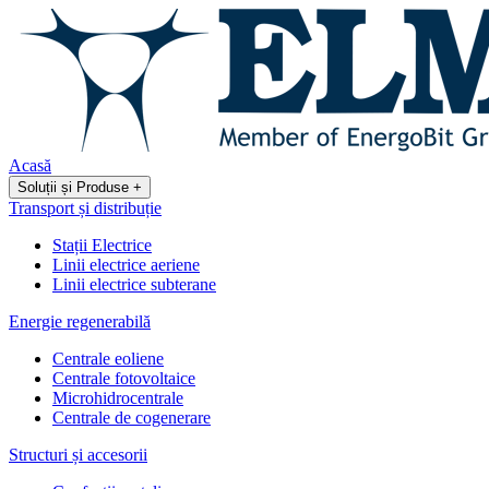
Acasă
Soluții și Produse
+
Transport și distribuție
Stații Electrice
Linii electrice aeriene
Linii electrice subterane
Energie regenerabilă
Centrale eoliene
Centrale fotovoltaice
Microhidrocentrale
Centrale de cogenerare
Structuri și accesorii