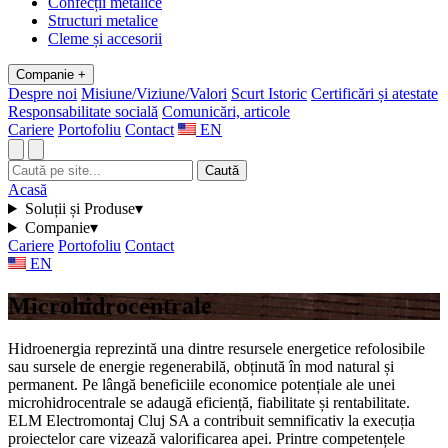
Confecții metalice
Structuri metalice
Cleme și accesorii
Companie
+
Despre noi
Misiune/Viziune/Valori
Scurt Istoric
Certificări și atestate
Responsabilitate socială
Comunicări, articole
Cariere
Portofoliu
Contact
EN
Caută
Acasă
Soluții și Produse
▾
Companie
▾
Cariere
Portofoliu
Contact
EN
Microhidrocentrale
Hidroenergia reprezintă una dintre resursele energetice refolosibile
sau sursele de energie regenerabilă, obținută în mod natural și
permanent. Pe lângă beneficiile economice potențiale ale unei
microhidrocentrale se adaugă eficiență, fiabilitate și rentabilitate.
ELM Electromontaj Cluj SA a contribuit semnificativ la execuția
proiectelor care vizează valorificarea apei. Printre competențele